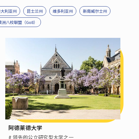
澳大利亚州
昆士兰州
维多利亚州
新南威尔士州
澳洲八校联盟（Go8）
阿德莱德大学
# 领先的公立研究型大学之一