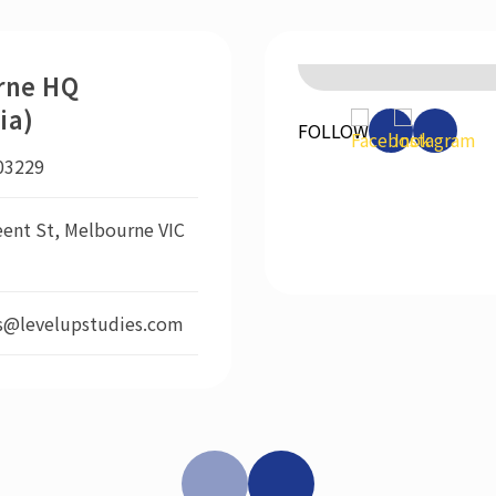
rne HQ
ia)
FOLLOW
03229
ent St, Melbourne VIC
s@levelupstudies.com