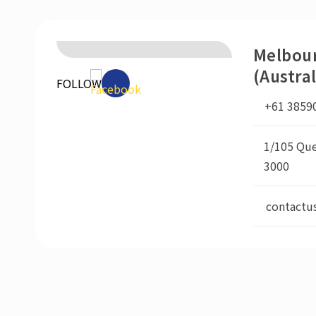
Melbou
(Austral
FOLLOW
+61 3859
1/105 Que
3000
contactu