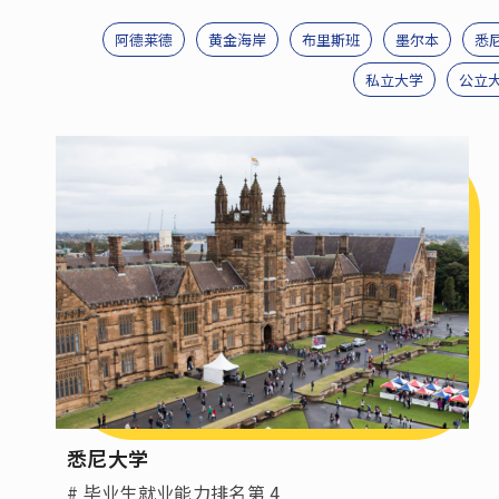
语言学校
阿德莱德
黄金海岸
布里斯班
墨尔本
悉
私立大学
公立
移民澳洲
联系我们
悉尼大学
# 毕业生就业能力排名第 4