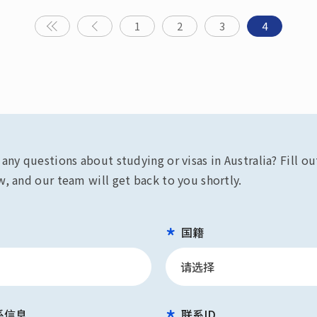
1
2
3
4
any questions about studying or visas in Australia? Fill o
, and our team will get back to you shortly.
国籍
系信息
联系ID