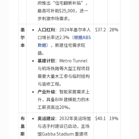
府推出“住宅翻新补贴”，
最高可补助$25,000，进一
步刺激市场需求。
墨
人口红利
：2024年墨尔本人
$37.2
28%
尔
口增长率达2.3%（
根据ABS
本
数据
），新建住宅需求旺
盛。
基建计划
：Metro Tunnel
与机场铁路等大型工程项目
需要大量木工参与临时结构
与装修工程。
产业升级
：智能家居需求上
升，具备BIM 建模能力的木
工薪资高出20%。
布
奥运建设
：2032年奥运场馆
$40.1
19%
里
与选手村建设已启动，主场
斯
馆Gabba Stadium 重建项