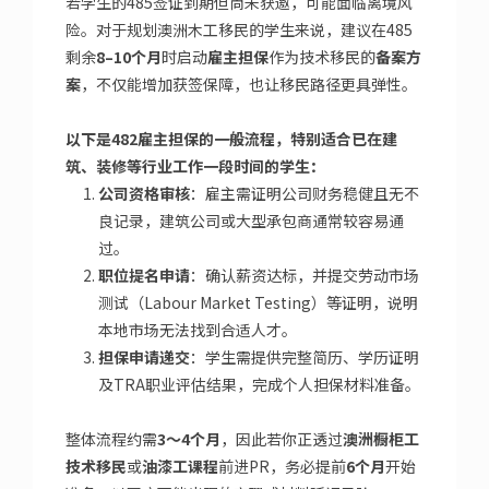
若学生的485签证到期但尚未获邀，可能面临离境风
险。对于规划澳洲木工移民的学生来说，建议在485
剩余
8–10个月
时启动
雇主担保
作为技术移民的
备案方
案
，不仅能增加获签保障，也让移民路径更具弹性。
以下是482雇主担保的一般流程，特别适合已在
建
筑、装修等行业
工作一段时间的学生：
公司资格审核
：雇主需证明公司财务稳健且无不
良记录，建筑公司或大型承包商通常较容易通
过。
职位提名申请
：确认薪资达标，并提交劳动市场
测试（Labour Market Testing）等证明，说明
本地市场无法找到合适人才。
担保申请递交
：学生需提供完整简历、学历证明
及TRA职业评估结果，完成个人担保材料准备。
整体流程约需
3～4个月
，因此若你正透过
澳洲橱柜工
技术移民
或
油漆工课程
前进PR，务必提前
6个月
开始