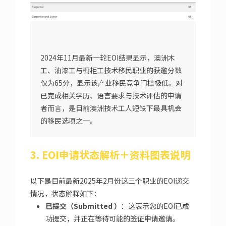
2024年11月最新一轮EOI结果显示，澳洲木
工、油漆工与橱柜工技术移民职业的获邀分数
仅为65分，显示该产业移民竞争门槛极低。对
已完成相关学历、语言要求与技术评估的申请
者而言，是目前澳洲技术工人短缺下最具机会
的移民选项之一。
3. EOI申请状态解析＋资料图表说明
以下是目前最新2025年2月份这三个职业的EOI递交
情况，状态解释如下：
已
提交
（
Submitted
）
：
这
表示
您
的
EOI
已
成
功
提交
，
并
正在
等待
可能
的
签证
申请
邀请
。