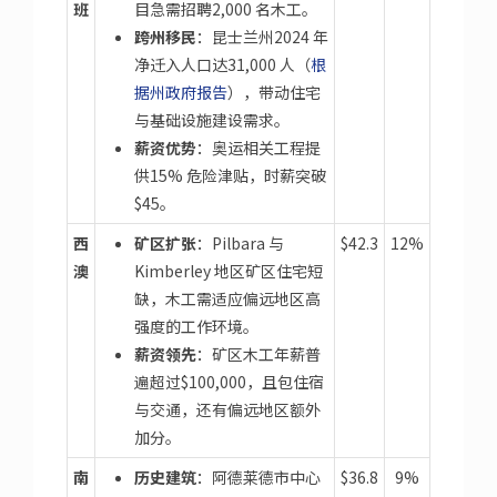
班
目急需招聘2,000 名木工。
跨州移民
：昆士兰州2024 年
净迁入人口达31,000 人（
根
据州政府报告
），带动住宅
与基础设施建设需求。
薪资优势
：奥运相关工程提
供15% 危险津贴，时薪突破
$45。
西
矿区扩张
：Pilbara 与
$42.3
12%
澳
Kimberley 地区矿区住宅短
缺，木工需适应偏远地区高
强度的工作环境。
薪资领先
：矿区木工年薪普
遍超过$100,000，且包住宿
与交通，还有偏远地区额外
加分。
南
历史建筑
：阿德莱德市中心
$36.8
9%