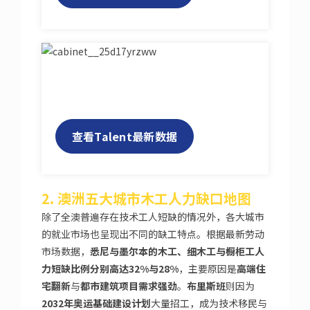
查看Talent最新数据
2. 澳洲五大城市木工人力缺口地图
除了全澳普遍存在技术工人短缺的情况外，各大城市
的就业市场也呈现出不同的缺工特点。根据最新劳动
市场数据，
悉尼与墨尔本的木工、细木工与橱柜工人
力短缺比例分别高达32%与28%
，主要原因是
高端住
宅翻新
与
都市建筑项目需求强劲
。
布里斯班
则因为
2032年奥运基础建设计划
大量招工，成为技术移民与