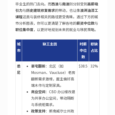
毕业生的热门去向。而
西澳
与
南澳
则分别受到
高薪吸
引力
与
历史建筑修复需求
的带动，也让像
澳洲油漆工
课程
这类与装修相关的路径更受青睐。透过下方的城
市分析图表，你可以更清楚了解各地的
薪资中位数
与
职位集中度
，以更好地规划未来的就业与移民策略。
城
缺工主因
时薪
职缺
市
中位
占比
数
悉
豪宅翻新
：北区（如
$38.5
32%
尼
Mosman、Vaucluse）老房
翻新需求激增，屋主偏好高
端木作与定制家具。
商业空间
：CBD 办公楼改建
为共享办公空间，带动隔断
与系统柜需求。
政策支持
：新南威尔士州政