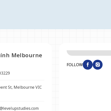
chính Melbourne
FOLLOW
03229
ent St, Melbourne VIC
@levelupstudies.com