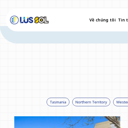
Về chúng tôi
Tin 
Về chúng tôi
Tin tức
Sự kiện
Đại học
Tasmania
Northern Territory
Wester
Trường Nghề