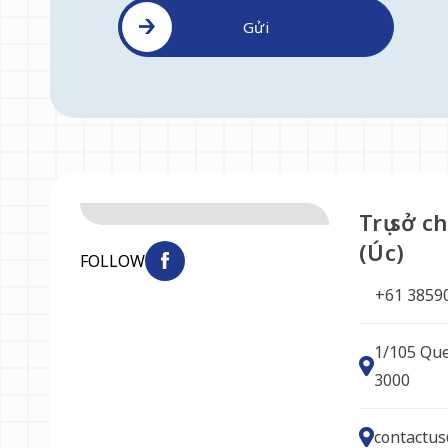
Gửi
Trụ sở 
(Úc)
FOLLOW
+61 3859
1/105 Que
3000
contactus