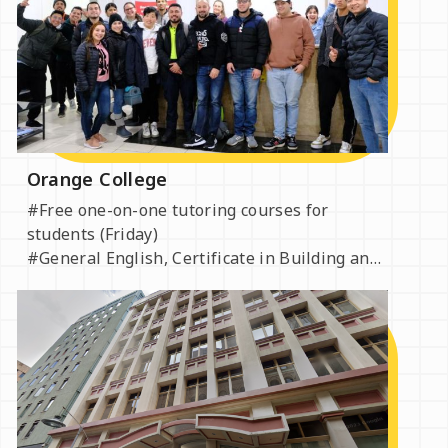
Orange College
#Free one-on-one tutoring courses for
students (Friday)
#General English, Certificate in Building and
Construction, Diploma of Business and
Management, white card
#Intake monthly