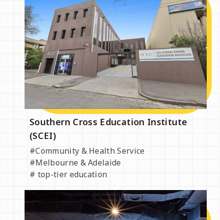
Trường Ngoại ngữ
Di cư
LIÊN HỆ
Southern Cross Education Institute
Du học Đài Loan
(SCEI)
#Community & Health Service
#Melbourne & Adelaide
# top-tier education