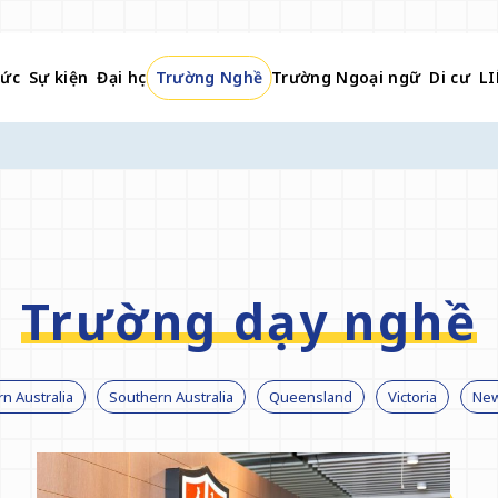
tức
Sự kiện
Đại học
Trường Nghề
Trường Ngoại ngữ
Di cư
LI
Trường dạy nghề
n Australia
Southern Australia
Queensland
Victoria
New