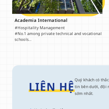
Academia International
#Hospitality Management
#No.1 among private technical and vocational
schools
#Affordable
Quý khách có thắc
LIÊN HỆ
tin bên dưới, đội 
sớm nhất.