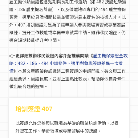
雇主擔保類簽證包含短期與長期工作選項（如 482 技能短缺簽
證、186 雇主提名計畫），以及偏遠地區專用的 494 雇主擔保
簽證，適用於具備相關技能並獲澳洲雇主提名的技術人才。此
外，407 培訓簽證則是為了讓申請人參與職場實習或專業發展
訓練，提升工作技能或準備未來就業申請。雖非移民途徑，仍
適合短期技能提升者申請。
👉 更詳細技術移民簽證內容介紹
推薦
閱讀《
雇主擔保簽證全攻
略：482、186、494 申請條件、適用對象與簽證差異一次看
懂
》
本篇文章將帶你認識這三種簽證的申請門檻、英文與工作
經驗要求、簽證長度，並附上重點比較表，幫助你依自身條件
做出最合適的選擇。
培訓簽證 407
此簽證允許您參與以職場為基礎的職業培訓活動，以提
升您在工作、學術領域或專業發展中的技能。