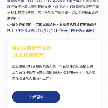
民簽證介紹｜189、190、491 三大簽證全面解析
》
本篇文章重
點解析澳洲三大技術移民簽證 ，讓你深入了解三種簽證在申請
過程上的流程差異、常見限制與申請建議，協助你選擇最合適
的途徑。
👉 輸入你的條件，立即試算總分，看看自己有沒有申請資格
吧！
《
澳洲技術移民189/190/491打分表｜PR分數計算器
》
獨立技術簽證 189
(永久居留簽證)
此簽證適用於受邀的技術人員、符合條件的紐西蘭公民
及符合條件的香港或英國國民(海外)護照持有人，允許他
們在澳洲永久生活和工作。
了解更多