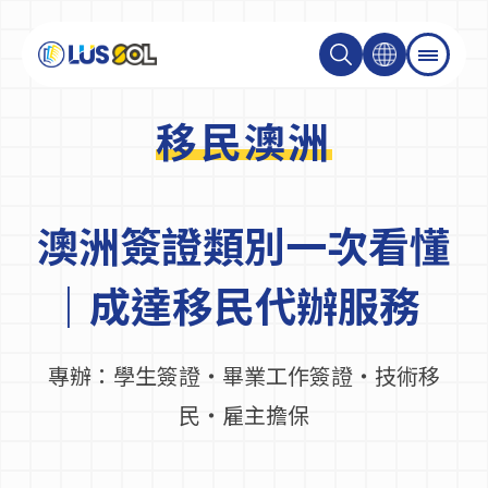
移民澳洲
關於我們
最新消息
澳洲簽證類別一次看懂
｜成達移民代辦服務
最新活動＆成達會員
專辦：學生簽證・畢業工作簽證・
技術移
大學碩士
民・雇主擔保
技職學校