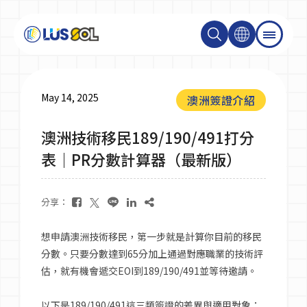
關於我們
May 14, 2025
澳洲簽證介紹
澳洲技術移民189/190/491打分
最新消息
表｜PR分數計算器（最新版）
最新活動＆成達會員
分享：
大學碩士
想申請澳洲技術移民，第一步就是計算你目前的移民
分數。只要分數達到65分加上通過對應職業的技術評
估，就有機會遞交EOI到189/190/491並等待邀請。
技職學校
以下是189/190/491這三類簽證的差異與適用對象：