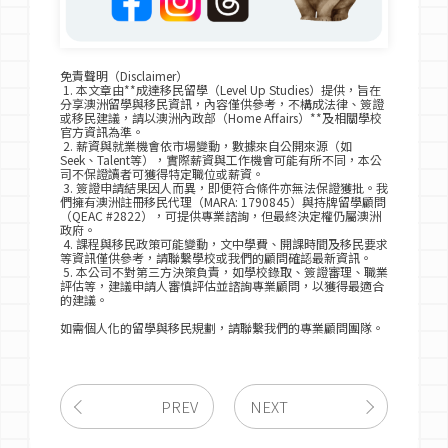
免責聲明（Disclaimer）
1. 本文章由**成達移民留學（Level Up Studies）提供，旨在
分享澳洲留學與移民資訊，內容僅供參考，不構成法律、簽證
或移民建議，請以澳洲內政部（Home Affairs）**及相關學校
官方資訊為準。
2. 薪資與就業機會依市場變動，數據來自公開來源（如
Seek、Talent等），實際薪資與工作機會可能有所不同，本公
司不保證讀者可獲得特定職位或薪資。
3. 簽證申請結果因人而異，即便符合條件亦無法保證獲批。我
們擁有澳洲註冊移民代理（MARA: 1790845）與持牌留學顧問
（QEAC #2822），可提供專業諮詢，但最終決定權仍屬澳洲
政府。
4. 課程與移民政策可能變動，文中學費、開課時間及移民要求
等資訊僅供參考，請聯繫學校或我們的顧問確認最新資訊。
5. 本公司不對第三方決策負責，如學校錄取、簽證審理、職業
評估等，建議申請人審慎評估並諮詢專業顧問，以獲得最適合
的建議。
如需個人化的留學與移民規劃，請聯繫我們的專業顧問團隊。
PREV
NEXT