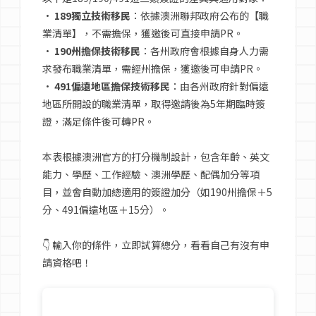
•
189獨立技術移民
：依據澳洲聯邦政府公布的【職
語言學校
業清單】，不需擔保，獲邀後可直接申請PR。
•
190州擔保技術移民
：各州政府會根據自身人力需
求發布職業清單，需經州擔保，獲邀後可申請PR。
澳洲簽證
•
491偏遠地區擔保技術移民
：由各州政府針對偏遠
地區所開設的職業清單，取得邀請後為5年期臨時簽
證，滿足條件後可轉PR。
澳洲留學
本表根據澳洲官方的打分機制設計，包含年齡、英文
能力、學歷、工作經驗、澳洲學歷、配偶加分等項
留學台灣
目，並會自動加總適用的簽證加分（如190州擔保＋5
分、491偏遠地區＋15分）。
👇 輸入你的條件，立即試算總分，看看自己有沒有申
請資格吧！