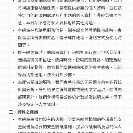
當您造訪本網站或使用本網站所提供之功能服務時，我們
將視該服務功能性質，請您提供必要的個人資料，並在該
語言學校
特定目的範圍內處理及利用您的個人資料；非經您書面同
意，本網站不會將個人資料用於其他用途。
本網站在您使用服務信箱、問卷調查等互動性功能時，會
澳洲簽證
保留您所提供的姓名、電子郵件地址、聯絡方式及使用時
間等。
於一般瀏覽時，伺服器會自行記錄相關行徑，包括您使用
澳洲留學
連線設備的IP位址、使用時間、使用的瀏覽器、瀏覽及點
選資料記錄等，做為我們增進網站服務的參考依據，此記
留學台灣
錄為內部應用，決不對外公佈。
為提供精確的服務，我們會將收集的問卷調查內容進行統
計與分析，分析結果之統計數據或說明文字呈現，除供內
部研究外，我們會視需要公佈統計數據及說明文字，但不
涉及特定個人之資料。
三、資料之保護
本網站主機均設有防火牆、防毒系統等相關的各項資訊安
全設備及必要的安全防護措施，加以保護網站及您的個人