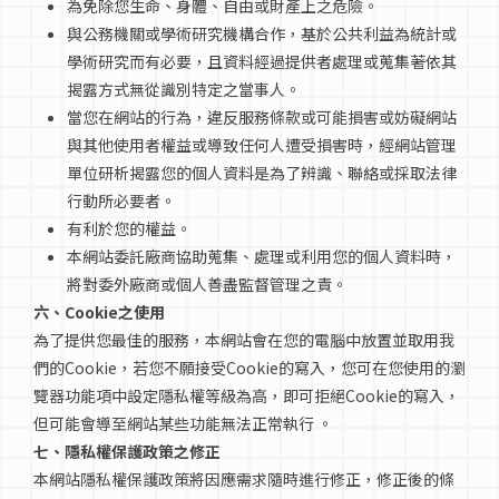
為免除您生命、身體、自由或財產上之危險。
與公務機關或學術研究機構合作，基於公共利益為統計或
學術研究而有必要，且資料經過提供者處理或蒐集著依其
揭露方式無從識別特定之當事人。
當您在網站的行為，違反服務條款或可能損害或妨礙網站
與其他使用者權益或導致任何人遭受損害時，經網站管理
單位研析揭露您的個人資料是為了辨識、聯絡或採取法律
行動所必要者。
有利於您的權益。
本網站委託廠商協助蒐集、處理或利用您的個人資料時，
將對委外廠商或個人善盡監督管理之責。
六、Cookie之使用
為了提供您最佳的服務，本網站會在您的電腦中放置並取用我
們的Cookie，若您不願接受Cookie的寫入，您可在您使用的瀏
覽器功能項中設定隱私權等級為高，即可拒絕Cookie的寫入，
但可能會導至網站某些功能無法正常執行 。
七、隱私權保護政策之修正
本網站隱私權保護政策將因應需求隨時進行修正，修正後的條