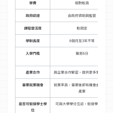
學費
相對較高
政府認證
由政府資助與監管
課程靈活度
較固定
學制長度
6個月至3年不等
入學門檻
雅思6分
產業合作
與企業合作緊密，提供更多實習機會
畢業就業機會
就業率高，畢業後即有機會金入相關
產業
是否可銜接學士學
可與大學學分互認，銜接學士學位
位