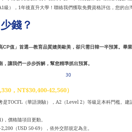
A1
級），
1
年後直升大學！聯絡我們獲取免費資格評估，您的台
多少錢？
高
CP
值」首選—教育品質媲美歐美，卻只需日韓一半預算。畢
南，讓我們一步步拆解，幫您精準抓出預算。
,330
，
NT$30,400-42,560
）
考是
TOCFL
（華語測驗），
A2
（
Level 2
）等級足本科門檻。建
 31)，價格隨項目更動
。
-2,200
（
USD 50-69
），依外交部規定為主。