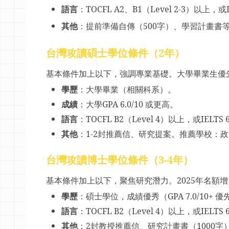
語言
：
TOCFL A2
、
B1
（
Level 2-3
）以上，或
其他
：提前準備自傳（
500
字）、學習計畫書
台灣攻讀碩士學位條件（
2
年）
基本條件加上以下，強調專業基礎。大學畢業生優
學歷
：大學畢業（相關科系）。
成績
：大學
GPA 6.0/10
或更高。
語言
：
TOCFL B2
（
Level 4
）以上，或
IELTS 
其他
：
1-2
封推薦信、研究提案。推薦學校：政
台灣攻讀博士學位條件（
3-4
年）
基本條件加上
以下，聚焦研究潛力。
2025
年名額增
學歷
：碩士學位，成績優秀（
GPA 7.0/10+
優
語言
：
TOCFL B2
（
Level 4
）以上，或
IELTS 
其他
：
2
封教授推薦信、研究計畫書（
1000
字