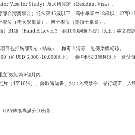
sitor Visa for Study
）及居留簽證（
Resident Visa
）。
育部台灣獎學金）通常限
45
歲以下；高中畢業生
18
歲以上即可申
士學位（需大學畢業）、博士學位（需碩士畢業）。
驗）
B1
級（
Band A Level 3
，約
1000
詞彙基礎）以上；英文授
查項目包括胸部
X
光（結核）、梅毒血清等，無傳染病紀錄。
000
（約
USD 5,000~10,000
以上），帳戶開立
3
個月以上；或父
開立ˇ效期為
6
個月內。
照片（
4
至
10
張）、錄取通知書、無出入境禁令、品行端正。入
。
GPA
轉換為滿分
10
分制。