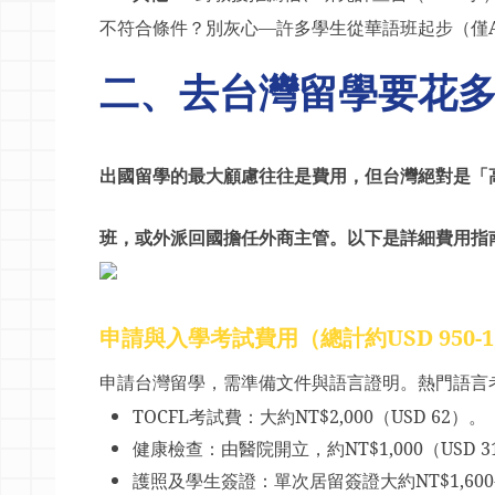
不符合條件？別灰心
—
許多學生從華語班起步（僅
二
、去台灣留學要花
出國留學的最大顧慮往往是費用，但台灣絕對是「
班，或外派回國擔任外商主管。以下是詳細費用指
申請與入學考試費用（總計約
USD 950-1
申請台灣留學，需準備文件與語言證明。熱門語言
TOCFL
考試費
：大約
NT$2,000
（
USD 62
）。
健康檢查
：由醫院開立，約
NT$1,000
（
USD
護照及學生簽證
：單次居留簽證大約
NT$1,600