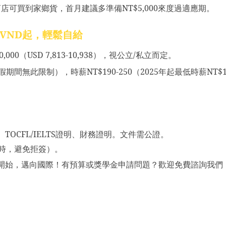
商店可買到家鄉貨，首月建議多準備
NT$5,000來度過
適應期。
VND
起，輕鬆自給
0,000
（
USD 7,813-10,938
），視公立
/
私立而定。
假期間無此限制），時薪
NT$190-250
（
2025年起
最低時薪
NT$
、
TOCFL/IELTS
證明、財務證明。文件需公證。
時，避免拒簽）。
開始，邁向國際！有預算或獎學金申請問題？歡迎免費諮詢我們