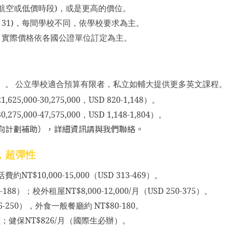
價航空
或低價時段)，或是更高的價位。
D 31)，每間學校不同，依學校要求為主
。
，實際價格依各國公證單位訂定為主。
）。 公立學校適合預算有限者，私立如輔大提供更多英文課程。
1,625,000-30,275,000
，
USD 820-1,148
）。
0,275,000-47,575,000
，
USD 1,148-1,804
）。
向計劃補助），詳細資訊請與我們聯絡。
，超彈性
活費約
NT$10,000-15,000
（
USD 313-469
）。
-188
）；校外租屋
NT$8,000-12,000/
月（
USD 250-375
）。
6-250
），外食一般餐廳約
NT$80-180
。
價；健保
NT$826/
月（國際生必辦）。