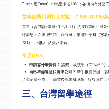
Tips
：用
EasyCard
悠遊卡省
10%
；各地均有外國
首年總費用與打工補貼：
7,000-10,000
萬
首年（含申請
+
學費
+
生活
12
月）約
NT$250,000-35
好消息：入學後申請工作許可，每週
20
小時（寒暑
781
），補貼生活費及學費。
常見
Q&A
申請需什麼資料？
護照、成績單（
GPA>6.0
）
自己準備還是找留學公司？
新手推薦代辦（省
台灣留學不貴，且畢業後就業機率高，從投資自己
三
、台灣留學途徑