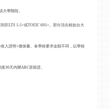
請大學階段。
課則
IELTS 5.5+
或
TOEIC 605+
。部分頂尖校如台大
母收入證明
+
擔保書。各學校要求金額不同，以學校
境後
30
天內辦
ARC
居留證。