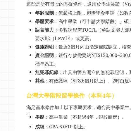
這些是所有階段的基礎條件，適用於學生簽證（
Vi
年齡限制
：無嚴格上限，但獎學金申請（如教
學歷要求
：高中畢業（可申請大學階段）、碩
語言能力
：多數課程需
TOCFL
（華語文能力測
要求
B2
（
Level 4
）或更高。
健康證明
：最近
3
個月內由指定醫院開立，檢
資金證明
：銀行存款需要約
NT$150,000~300,
標準為主。
無犯罪紀錄
：出具由警方開立的無犯罪證明，
其他
：有效護照（剩效
6
個月以上）、
2
吋白底
台灣大學階段留學條件（本科
4
年）
滿足基本條件加上以下專屬要求，適合高中畢業生
學歷
：高中畢業（不超過
4
年，視校而定）。
成績
：
GPA 6.0/10
以上。