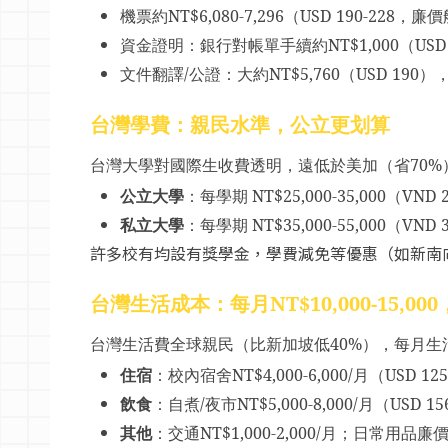
機票約
NT$6,080-7,296
（
USD 190-228，廉
資金證明
：銀行對帳單手續約
NT$1,000
（
US
文件翻譯
/
公證
：大約
NT$5,760
（
USD 190
）
台灣學費：親民水準，公立更划算
台灣大學對國際生收費透明，遠低於美加（省
70%
公立大學
：每學期
NT$25,000-35,000
（
VND 2
私立大學
：每學期
NT$35,000-55,000
（
VND 3
許多校有均設有獎學金，學費減免等優惠（如新南
台灣生活成本：每月
NT$10,000-15,000
台灣生活費全球親民（比新加坡低
40%
），每月生
住宿
：校內宿舍
NT$4,000-6,000/
月（
USD 125
飲食
：自煮
/
夜市
NT$5,000-8,000/
月（
USD 15
其他
：交通
NT$1,000-2,000/
月；日常用品廉