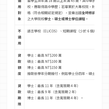
適
留學生須年滿 18 歲以上未滿 45 歲，具中華民國
用
校，應取得高中學歷；若畢業於大專校院，則須取得副
對
格（符合相關認定規定），並需出國
全時修讀
，且所就
象
之大學院校
學士、碩士或博士學位課程
。
不
語言學校（ELICOS）、短期課程（少於 6 個月）、非全時
適
用
貸
學士：最高 NT$200 萬
款
碩士：最高 NT$100 萬
額
博士：最高 NT$150 萬
度
撥款依學年分期撥付，例如學士分四年、碩士兩年、博
貸
學士：最長 11 年（含寬限期 4 年）
款
碩士：最長 9 年（含寬限期 2 年）
期
博士：最長 11 年（含寬限期 4 年）。
限