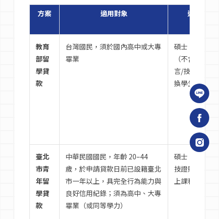
方案
適用對象
適用課程
教育
台灣國民，須於國內高中或大專
碩士、博士學
部留
畢業
（不含學士、
學貸
言/技職課程、
款
換學生）
臺北
中華民國國民，年齡 20–44
碩士、博士或
市青
歲，於申請貸款日前已設籍臺北
技證照（6 個
年留
市一年以上，具完全行為能力與
上課程）
學貸
良好信用紀錄；須為高中、大專
款
畢業（或同等學力）