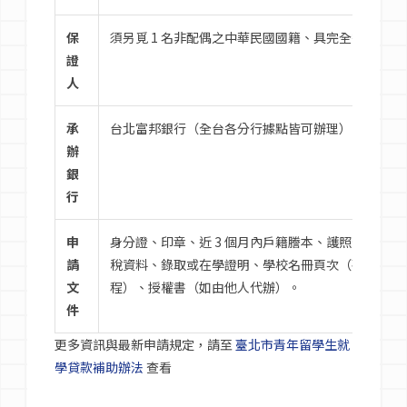
保
須另覓 1 名非配偶之中華民國國籍、具完全行為能
證
人
承
台北富邦銀行（全台各分行據點皆可辦理）。
辦
銀
行
申
身分證、印章、近 3 個月內戶籍謄本、護照影本、
請
稅資料、錄取或在學證明、學校名冊頁次（碩博）、
文
程）、授權書（如由他人代辦）。
件
更多資訊與最新申請規定，請至
臺北市青年留學生就
學貸款補助辦法
查看