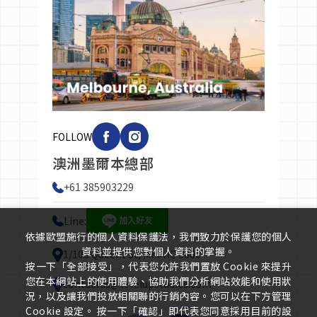
FOLLOW
台灣台北辦公室
Phone: +886 22523 9921
Line: @198cmupi
Wechat: levelup.taiwan
依據歐盟施行的個人資料保護法，我們致力於保護您的個人
台北市中山區民生西路16號8樓之6
資料並提供您對個人資料的掌握。
(不提供移民服務，移民業務皆由墨爾本辦公室
按一下「全部接受」，代表您允許我們置放 Cookie 來提升
處理)
您在本網站上的使用體驗、協助我們分析網站效能和使用狀
況，以及讓我們投放相關聯的行銷內容。您可以在下方管理
Cookie 設定。 按一下「確認」即代表您同意採用目前的設