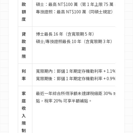
款
碩士：最高 NT$100 萬（第 1 年上限 75 萬，第 2 年
額
專技證照：最高 NT$100 萬（同碩士規定）。
度
貸
博士最長 16 年（含寬限期 5 年）
款
碩士/專技證照最長 10 年（含寬限期 3 年）。
期
限
利
寬限期內：郵儲 1 年期定存機動利率 + 1.1%
率
寬限期後：郵儲 1 年期定存機動利率 + 0.9%。
家
最近一年綜合所得淨額未達課稅級距 30% 或未達申報
庭
貼，稅率 20% 可享半額補貼。
收
入
限
制