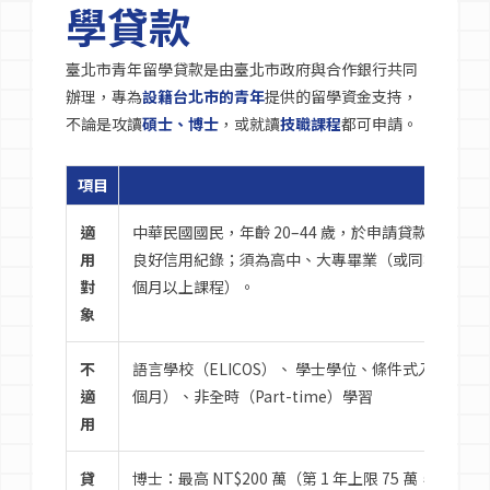
學貸款
臺北市青年留學貸款是由臺北市政府與合作銀行共同
辦理，專為
設籍台北市的青年
提供的留學資金支持，
不論是攻讀
碩士、博士
，或就讀
技職課程
都可申請。
項目
說明
適
中華民國國民，年齡 20–44 歲，於申請貸款日前
用
良好信用紀錄；須為高中、大專畢業（或同等學力）
對
個月以上課程）。
象
不
語言學校（ELICOS）、 學士學位、條件式入學（Condit
適
個月）、非全時（Part-time）學習
用
貸
博士：最高 NT$200 萬（第 1 年上限 75 萬，第 2 年累