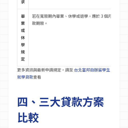
求
畢
若在寬限期內畢業、休學或退學，應於 3 個月內主動
業
款期限。
或
休
學
規
定
更多資訊與最新申請規定，請至
台北富邦自辦留學生
就學貸款
查看
四、三大貸款方案
比較