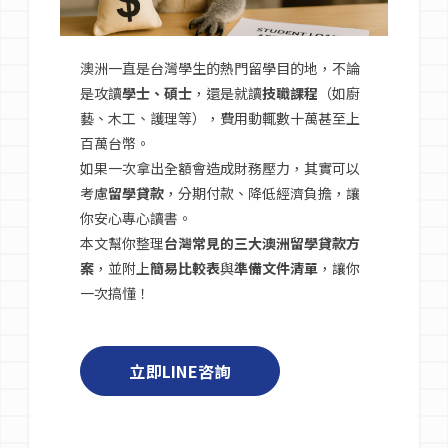
語言學校
澳洲一直是台灣學生的熱門留學目的地，不論
是攻讀
學士、碩士
，還是就讀
技職課程
（如廚
澳洲簽證
藝、木工、護理等），費用動輒數十萬甚至上
百萬台幣。
如果一次拿出全額會造成財務壓力，其實可以
澳洲留學
考慮
留學貸款
，分期付款、降低經濟負擔，讓
你安心專心讀書。
本文幫你整理
台灣常見的三大澳洲留學貸款方
留學台灣
案
，並附上
簡易比較表
與
準備文件清單
，讓你
一次搞懂！
立即LINE咨詢