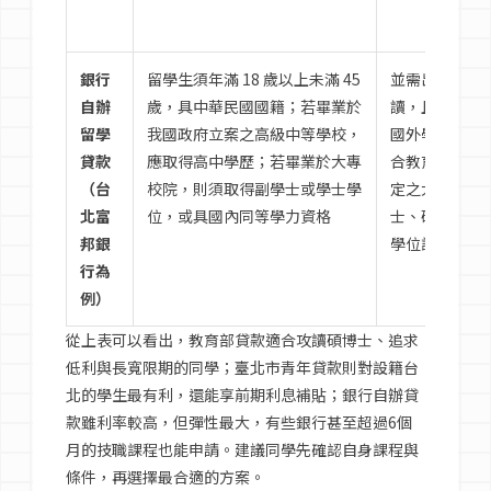
銀行
留學生須年滿 18 歲以上未滿 45
並需出國全時
自辦
歲，具中華民國國籍；若畢業於
讀，且所就讀
留學
我國政府立案之高級中等學校，
國外學校必須
貸款
應取得高中學歷；若畢業於大專
合教育部採認
（台
校院，則須取得副學士或學士學
定之大學院校
北富
位，或具國內同等學力資格
士、碩士或博
邦銀
學位課程。
行為
例）
從上表可以看出，教育部貸款適合攻讀碩博士、追求
低利與長寬限期的同學；臺北市青年貸款則對設籍台
北的學生最有利，還能享前期利息補貼；銀行自辦貸
款雖利率較高，但彈性最大，有些銀行甚至超過6個
月的技職課程也能申請。建議同學先確認自身課程與
條件，再選擇最合適的方案。