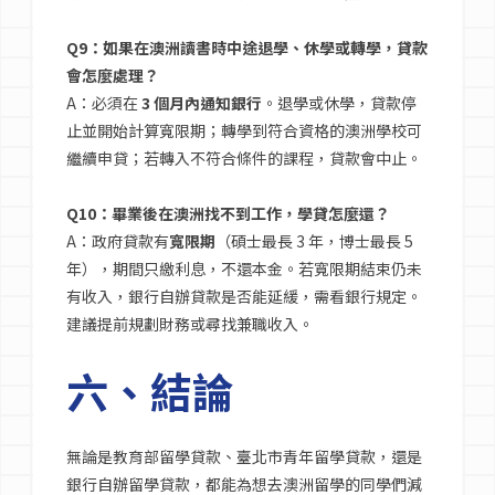
Q9：如果在澳洲讀書時中途退學、休學或轉學，貸款
會怎麼處理？
A：必須在
3 個月內通知銀行
。退學或休學，貸款停
止並開始計算寬限期；轉學到符合資格的澳洲學校可
繼續申貸；若轉入不符合條件的課程，貸款會中止。
Q10：畢業後在澳洲找不到工作，學貸怎麼還？
A：政府貸款有
寬限期
（碩士最長 3 年，博士最長 5
年），期間只繳利息，不還本金。若寬限期結束仍未
有收入，銀行自辦貸款是否能延緩，需看銀行規定。
建議提前規劃財務或尋找兼職收入。
六、結論
無論是教育部留學貸款、臺北市青年留學貸款，還是
銀行自辦留學貸款，都能為想去澳洲留學的同學們減