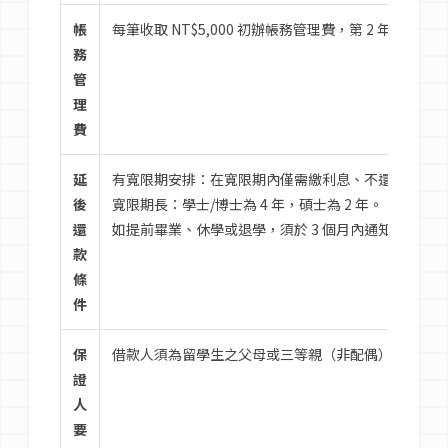
帳
每筆收取 NT$5,000 初辦帳務管理費，第 2 年續撥
務
管
理
費
延
有寬限期安排：在寬限期內僅需繳利息、不還本金。
後
寬限期長：學士/博士為 4 年，碩士為 2 年。
還
如提前畢業、休學或退學，須於 3 個月內通知銀行，
款
條
件
保
借款人須為留學生之父母或三等親（非配偶），需有財
證
人
要