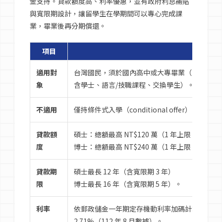
金支持。貸款額度高、利率優惠，並有政府利息補貼
與寬限期設計，讓留學生在學期間可以專心完成課
業，畢業後再分期償還。
項目
說明
適用對
台灣國民，須於國內高中或大專畢業（或具同等
象
含學士、語言/技職課程、交換學生）。
不適用
僅持條件式入學（conditional offer）
貸款額
碩士：總額最高 NT$120 萬（1 年上限 60 萬
度
博士：總額最高 NT$240 萬（1 年上限 80 萬
貸款期
碩士最長 12 年（含寬限期 3 年）
限
博士最長 16 年（含寬限期 5 年）。
利率
依郵政儲金一年期定存機動利率加碼計算，寬限期內
2.71%（112 年 8 月數據）。