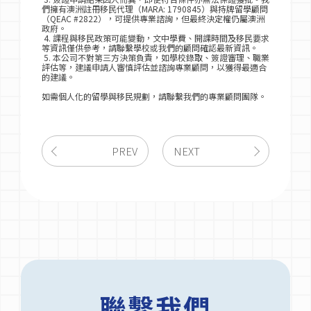
們擁有澳洲註冊移民代理（MARA: 1790845）與持牌留學顧問
（QEAC #2822），可提供專業諮詢，但最終決定權仍屬澳洲
政府。
4. 課程與移民政策可能變動，文中學費、開課時間及移民要求
等資訊僅供參考，請聯繫學校或我們的顧問確認最新資訊。
5. 本公司不對第三方決策負責，如學校錄取、簽證審理、職業
評估等，建議申請人審慎評估並諮詢專業顧問，以獲得最適合
的建議。
如需個人化的留學與移民規劃，請聯繫我們的專業顧問團隊。
PREV
NEXT
聯繫我們