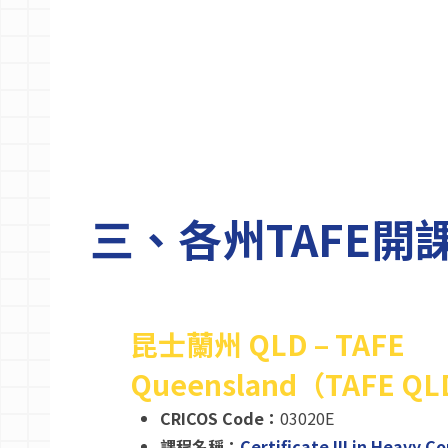
三、各州TAFE開
昆士蘭州 QLD – TAFE
Queensland（TAFE Q
CRICOS Code：
03020E
課程名稱：
Certificate III in Heavy 