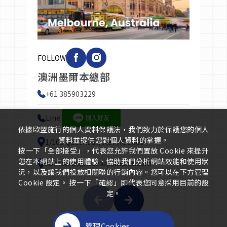
FOLLOW
FOL
澳洲墨爾本總部
台
P
+61 385903229
L
W
Line:
台
依據歐盟施行的個人資料保護法，我們致力於保護您的個人
資料並提供您對個人資料的掌握。
1/105 Queent St, Mel VIC 3000
(
按一下「全部接受」，代表您允許我們置放 Cookie 來提升
處
您在本網站上的使用體驗、協助我們分析網站效能和使用狀
contactus@levelupstudies.com
況，以及讓我們投放相關聯的行銷內容。您可以在下方管理
Cookie 設定。 按一下「確認」即代表您同意採用目前的設
定。
管理Cookies