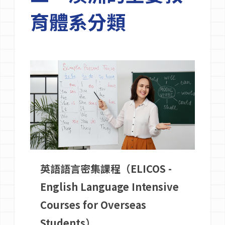
育體系分類
英語語言密集課程（ELICOS -
English Language Intensive
Courses for Overseas
Students）